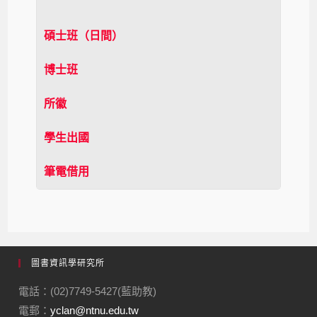
碩士班（日間）
博士班
所徽
學生出國
筆電借用
圖書資訊學研究所
電話：(02)7749-5427(藍助教)
電郵：
yclan@ntnu.edu.tw