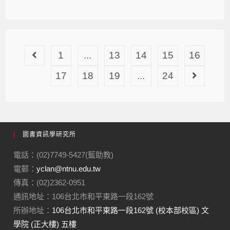
1
...
13
14
15
16
17
18
19
...
24
圖書資訊學研究所
電話：(02)7749-5427(藍助教)
電郵：
yclan@ntnu.edu.tw
傳真：(02)2362-0951
通訊地址：106台北市和平東路一段162號
所辦地址：
106台北市和平東路一段162號 (校本部校區) 文
學院 (正大樓) 五樓