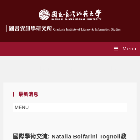
Menu
作者:
psshen
This author has written 244 articles
最新消息
MENU
國際學術交流: Natalia Bolfarini Tognoli教