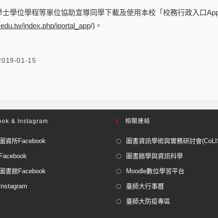
士學位學程等單位協助宣導同學下載及使用本校「校務行政入口App
.edu.tw/
index.php/iportal_app
/)。
2019-01-15
ok & Instagram
相關連結
資所Facebook
圖書資訊學術與實務研討會(CoLISP
acebook
圖書館學與資訊科學
書館Facebook
Moodle數位學習平台
stagram
臺師大行事曆
臺師大防疫專區