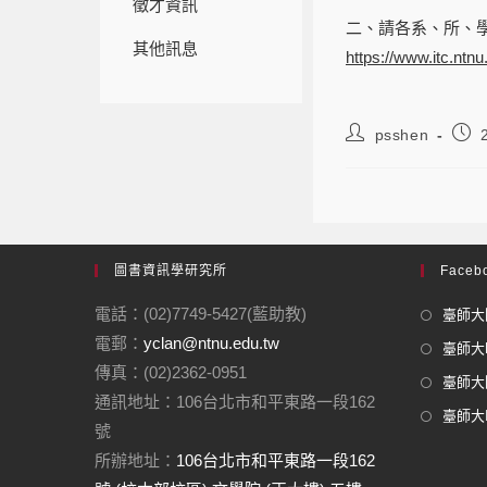
徵才資訊
二、請各系、所、學
其他訊息
https://www.itc.ntnu
psshen
圖書資訊學研究所
Facebo
電話：(02)7749-5427(藍助教)
臺師大圖
電郵：
yclan@ntnu.edu.tw
臺師大F
傳真：(02)2362-0951
臺師大圖
通訊地址：106台北市和平東路一段162
臺師大In
號
所辦地址：
106台北市和平東路一段162