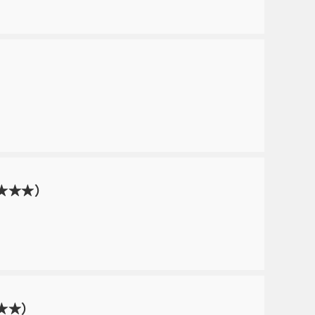
（★★★）
★★★）