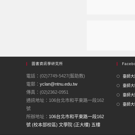
圖書資訊學研究所
Facebo
電話：(02)7749-5427(藍助教)
臺師大圖
電郵：
yclan@ntnu.edu.tw
臺師大F
傳真：(02)2362-0951
臺師大圖
通訊地址：106台北市和平東路一段162
臺師大In
號
所辦地址：
106台北市和平東路一段162
號 (校本部校區) 文學院 (正大樓) 五樓