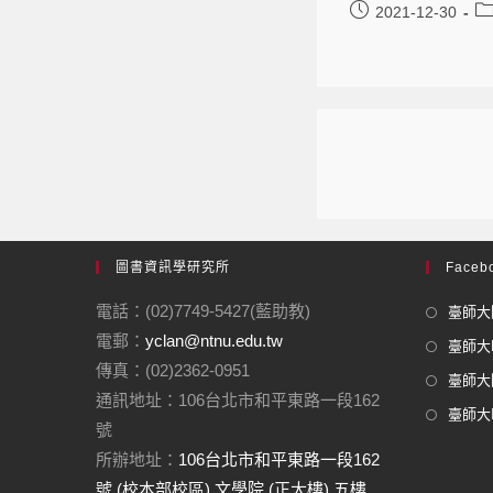
2021-12-30
圖書資訊學研究所
Facebo
電話：(02)7749-5427(藍助教)
臺師大圖
電郵：
yclan@ntnu.edu.tw
臺師大F
傳真：(02)2362-0951
臺師大圖
通訊地址：106台北市和平東路一段162
臺師大In
號
所辦地址：
106台北市和平東路一段162
號 (校本部校區) 文學院 (正大樓) 五樓