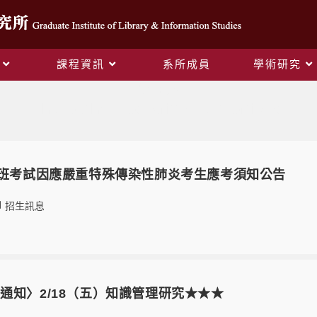
課程資訊
系所成員
學術研究
作者:
glis
This author has written 341 articles
士班考試因應嚴重特殊傳染性肺炎考生應考須知公告
招生訊息
通知〉2/18（五）知識管理研究★★★