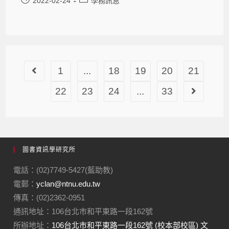
2022-02-24
學務訊息
1
...
18
19
20
21
22
23
24
...
33
圖書資訊學研究所
電話：(02)7749-5427(藍助教)
電郵：
yclan@ntnu.edu.tw
傳真：(02)2362-0951
通訊地址：106台北市和平東路一段162號
所辦地址：
106台北市和平東路一段162號 (校本部校區) 文