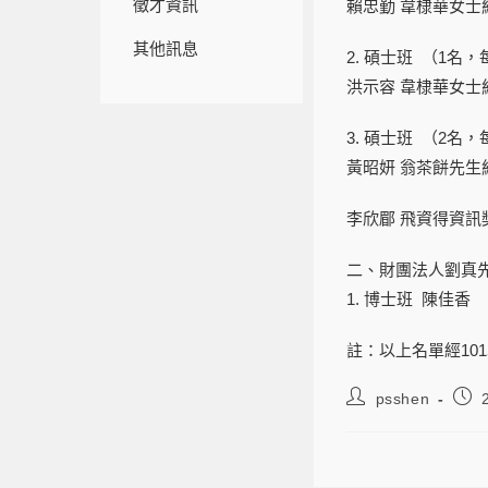
徵才資訊
賴忠勤 韋棣華女士
其他訊息
2. 碩士班 （1名
洪示容 韋棣華女士
3. 碩士班 （2名
黃昭妍 翁茶餅先生
李欣郿 飛資得資訊
二、財團法人劉真
1. 博士班 陳佳香
註：以上名單經10
psshen