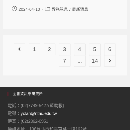
2024-04-10
教務訊息
/
最新消息
1
2
3
4
5
6
7
...
14
圖書資訊學研究所
電話：(02)7749-5427(藍助教)
電郵：
yclan@ntnu.edu.tw
傳真：(02)2362-0951
通訊地址：106台北市和平東路一段162號