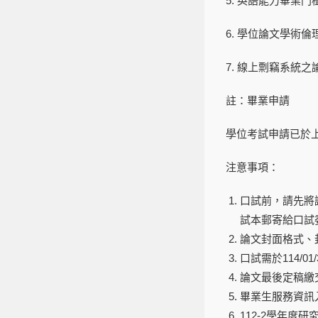
5. 英語能力畢業
6. 學位論文學術倫
7. 線上剽竊系統
註：畢業申請
學位考試申請已於上
注意事項：
口試前，請先將論
試本郵寄給口試
論文封面格式、
口試需於114/0
論文最後定稿繳交
畢業生服務資訊入
112-2學年