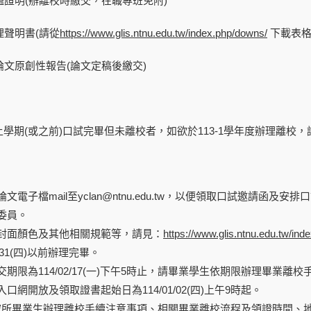
門檻證明(辦離校時繳交，在職專班免附)
理聲明書(請從
https://www.glis.ntnu.edu.tw/index.php/downs/
下載表格
之論文原創性報告(論文定稿後繳交)
學期(或之前)口試完畢但未離校者，如欲於113-1學年度辦理離
文電子檔mail至yclan@ntnu.edu.tw，以便領取口試邀請
委員。
封面顏色及其他相關規範等，請見：
https://www.glis.ntnu.edu.tw/ind
1/31(四)以前辦理完畢。
期限為114/02/17(一)下午5時止，請畢業學生依期限辦理畢業離校
口網開放及領取證書起始日為114/01/02(四)上午9時起。
度研究所畢業生辦理離校手續注意事項、相關畢業離校流程及領證時間、