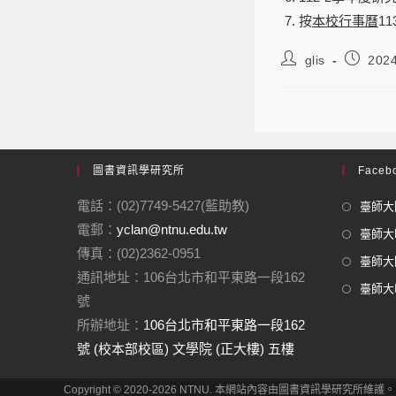
按
本校行事曆
11
glis
202
圖書資訊學研究所
Facebo
電話：(02)7749-5427(藍助教)
臺師大圖
電郵：
yclan@ntnu.edu.tw
臺師大F
傳真：(02)2362-0951
臺師大圖
通訊地址：106台北市和平東路一段162
臺師大In
號
所辦地址：
106台北市和平東路一段162
號 (校本部校區) 文學院 (正大樓) 五樓
Copyright © 2020-2026 NTNU. 本網站內容由圖書資訊學研究所維護。