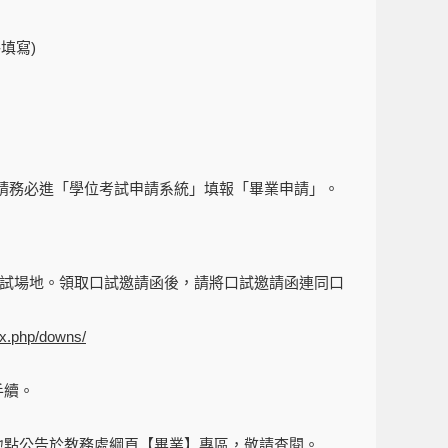
填寫)
校，請務必進「學位考試申請系統」填報「畢業申請」。
函及安排口試場地。領取口試邀請函後，請將口試邀請函連同口
ex.php/downs/
手續。
地點公告於教務處綱頁【
畢業
】專區，敬請查閱。