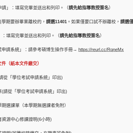
試申請」：填寫完畢並送出和列印。（
請先給指導教授簽名
）
這學期要辦畢業離校的，
請選11401
。如果僅要口試不辦離校，
請選
料」：填寫完畢並送出和列印。（
請先給指導教授簽名
）
試申請系統」：請參考碩博生操作手冊→
https://reurl.cc/RqneMx
文件（紙本文件繳交）
書(請從「學位考試申請系統」印出)
名單(請從「學位考試申請系統」印出)
本學期選課單（本學期無選課者免附）
育資源中心修課證明(6小時)