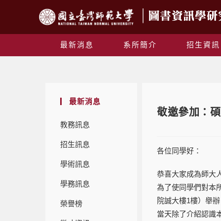
最新消息
系所簡介
招生資訊
最新消息
敬邀參加：碩
教務訊息
招生訊息
各位同學好：
學術訊息
恭喜大家成為師大
學務訊息
為了使同學們對本
院誠大樓1樓）舉辦
榮譽榜
當天除了介紹認識