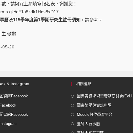
人數，請撥冗上網填寫報名表，謝謝您！
/forms.gle/eF1a8zdk1Hds8xD17
行事曆
及
115學年度第1學期研究生註冊須知
，請參考。
生 敬邀
6-05-20
ok & Instagram
相關連結
資所Facebook
圖書資訊學術與實務研討會(CoLISP
acebook
圖書館學與資訊科學
書館Facebook
Moodle數位學習平台
stagram
臺師大行事曆
臺師大防疫專區