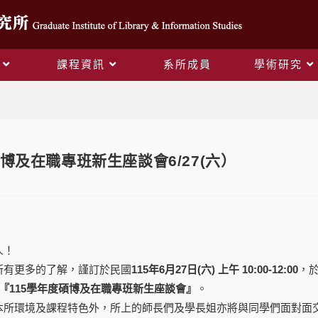
課程資訊
系所成員
學術研究
Blog
博及在職專班新生座談會6/27(六）
人！
所有更多的了解，謹訂於民國
115年6月27日(六) 上午 10:00-12:00
，
『115學年度碩博及在職專班新生座談會』
。
本所環境及課程特色外，所上的師長們及學長姐亦將與同學們面對面