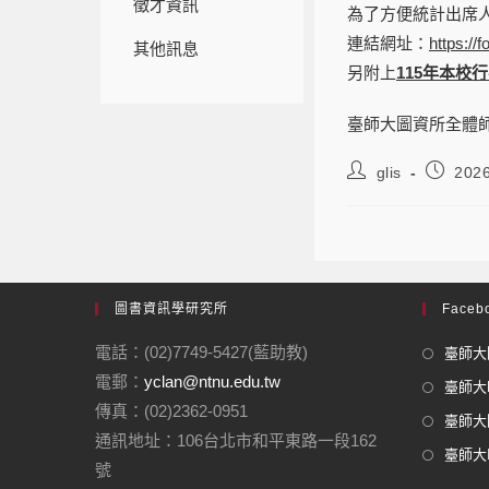
徵才資訊
為了方便統計出席
連結網址：
https:/
其他訊息
另附上
115年本校
臺師大圖資所全體師
glis
202
圖書資訊學研究所
Facebo
電話：(02)7749-5427(藍助教)
臺師大圖
電郵：
yclan@ntnu.edu.tw
臺師大F
傳真：(02)2362-0951
臺師大圖
通訊地址：106台北市和平東路一段162
臺師大In
號