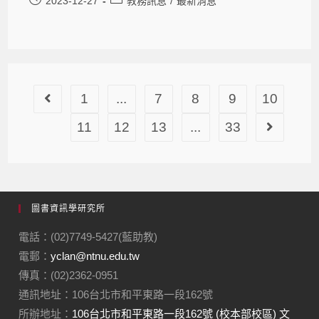
2023-12-27
教務訊息
/
最新消息
1
...
7
8
9
10
11
12
13
...
33
圖書資訊學研究所
電話：(02)7749-5427(藍助教)
電郵：
yclan@ntnu.edu.tw
傳真：(02)2362-0951
通訊地址：106台北市和平東路一段162號
所辦地址：
106台北市和平東路一段162號 (校本部校區) 文