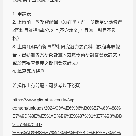
1. 申請表
2. 上傳前一學期成績單（須在學，前一學期至少應修習
2門科目並達4學分以上(不含論文)，且無一科目不及
格）
3. 上傳1份具有從事學術研究潛力之資料（課程專題報
告、曾參加專案研究計畫、或於學術研討會發表論文，
或於有審查制度之期刊發表論文）
4. 填寫匯款帳戶
若操作上有問題，可參考以下說明：
https://www.glis.ntnu.edu.tw/wp-
content/uploads/2024/09/%E6%96%B0%E7%89%88%
E7%8D%8E%E5%AD%B8%E9%87%91%E7%B3%BB
%E7%B5%B1-
%E5%AD%B8%E7%94%9F%E4%BD%BF%E7%94%