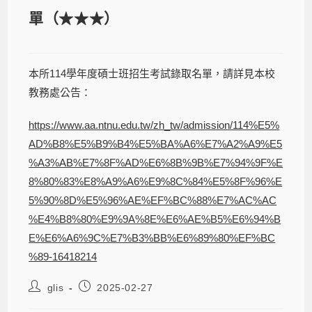
單（★★★）
本所114學年度碩士班招生考試錄取名單，請詳見本校
教務處公告：
https://www.aa.ntnu.edu.tw/zh_tw/admission/114%E5%
AD%B8%E5%B9%B4%E5%BA%A6%E7%A2%A9%E5
%A3%AB%E7%8F%AD%E6%8B%9B%E7%94%9F%E
8%80%83%E8%A9%A6%E9%8C%84%E5%8F%96%E
5%90%8D%E5%96%AE%EF%BC%88%E7%AC%AC
%E4%B8%80%E9%9A%8E%E6%AE%B5%E6%94%B
E%E6%A6%9C%E7%B3%BB%E6%89%80%EF%BC
%89-16418214
glis
2025-02-27