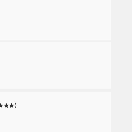
（★★★）