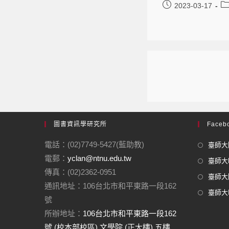
2023-03-17
圖書資訊學研究所
Facebo
電話：(02)7749-5427(藍助教)
臺師大圖
電郵：
yclan@ntnu.edu.tw
臺師大F
傳真：(02)2362-0951
臺師大圖
通訊地址：106台北市和平東路一段162
臺師大In
號
所辦地址：
106台北市和平東路一段162
號 (校本部校區) 文學院 (正大樓) 五樓