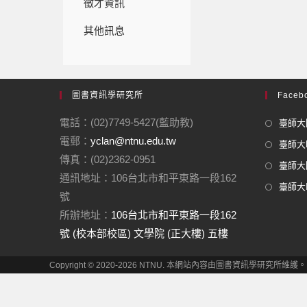
徵才資訊
其他訊息
圖書資訊學研究所
Facebo
電話：(02)7749-5427(藍助教)
臺師大圖
電郵：
yclan@ntnu.edu.tw
臺師大F
傳真：(02)2362-0951
臺師大圖
通訊地址：106台北市和平東路一段162
臺師大In
號
所辦地址：
106台北市和平東路一段162
號 (校本部校區) 文學院 (正大樓) 五樓
Copyright © 2020-2026 NTNU. 本網站內容由圖書資訊學研究所維護。