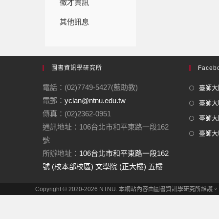
徵才資訊
其他訊息
圖書資訊學研究所
Facebo
電話：(02)7749-5427(藍助教)
臺師大圖
電郵：
yclan@ntnu.edu.tw
臺師大F
傳真：(02)2362-0951
臺師大圖
通訊地址：106台北市和平東路一段162
臺師大In
號
所辦地址：
106台北市和平東路一段162
號 (校本部校區) 文學院 (正大樓) 五樓
Copyright © 2020-2026 NTNU. 本網站內容由圖書資訊學研究所維護。