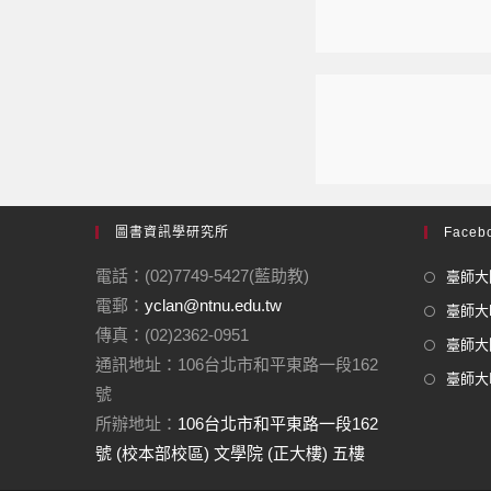
圖書資訊學研究所
Facebo
電話：(02)7749-5427(藍助教)
臺師大圖
電郵：
yclan@ntnu.edu.tw
臺師大F
傳真：(02)2362-0951
臺師大圖
通訊地址：106台北市和平東路一段162
臺師大In
號
所辦地址：
106台北市和平東路一段162
號 (校本部校區) 文學院 (正大樓) 五樓