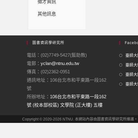
徵才資訊
其他訊息
圖書資訊學研究所
Facebo
電話：(02)7749-5427(藍助教)
臺師大圖
電郵：
yclan@ntnu.edu.tw
臺師大F
傳真：(02)2362-0951
臺師大圖
通訊地址：106台北市和平東路一段162
臺師大In
號
所辦地址：
106台北市和平東路一段162
號 (校本部校區) 文學院 (正大樓) 五樓
Copyright © 2020-2026 NTNU. 本網站內容由圖書資訊學研究所維護。