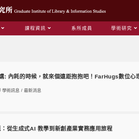
課程資訊
系所成員
學術研究
作者:
psshen
This author has written 244 articles
題演講: 內耗的時候，就來個遠距抱抱吧！FarHugs數
學術訊息
/
最新消息
講題：從生成式AI 教學到新創產業實務應用旅程