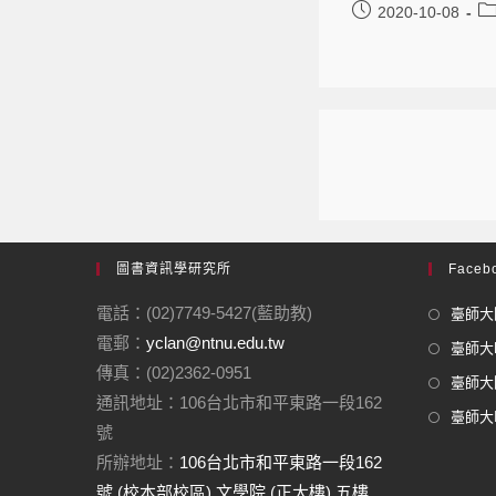
2020-10-08
圖書資訊學研究所
Facebo
電話：(02)7749-5427(藍助教)
臺師大圖
電郵：
yclan@ntnu.edu.tw
臺師大F
傳真：(02)2362-0951
臺師大圖
通訊地址：106台北市和平東路一段162
臺師大In
號
所辦地址：
106台北市和平東路一段162
號 (校本部校區) 文學院 (正大樓) 五樓