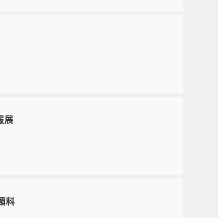
報展
類科