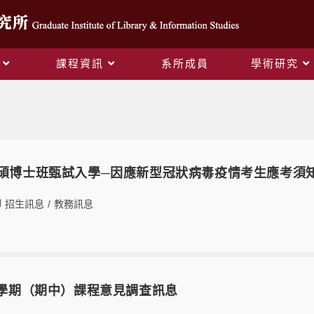
課程資訊
系所成員
學術研究
作者:
glis
This author has written 341 articles
度碩博士班甄試入學─因應新型冠狀病毒疫情考生應考須
招生訊息
/
教務訊息
第1學期（期中）課程意見調查訊息