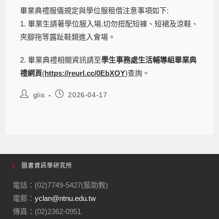
畢業典禮服儀規定與學位服租借注意事項如下:
1. 畢業生請著學位服入場,切勿搭配短褲、短裙及涼鞋、
夾腳拖等露趾鞋類進入會場。
2. 畢業典禮相關資訊請至
學生事務處生活輔導組畢業典
禮網頁
(
https://reurl.cc/0EbXOY
)查詢。
glis
2026-04-17
圖書資訊學研究所
電話：(02)7749-5427(藍助教)
電郵：
yclan@ntnu.edu.tw
傳真：(02)2362-0951