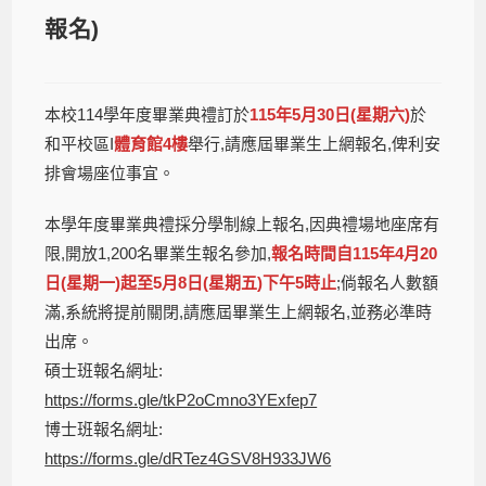
報名)
本校114學年度畢業典禮訂於
115年5月30日(星期六)
於
和平校區I
體育館4樓
舉行,請應屆畢業生上網報名,俾利安
排會場座位事宜。
本學年度畢業典禮採分學制線上報名,因典禮場地座席有
限,開放1,200名畢業生報名參加,
報名時間自115年4月20
日(星期一)起至5月8日(星期五)下午5時止
;倘報名人數額
滿,系統將提前關閉,請應屆畢業生上網報名,並務必準時
出席。
碩士班報名網址:
https://forms.gle/tkP2oCmno3YExfep7
博士班報名網址:
https://forms.gle/dRTez4GSV8H933JW6