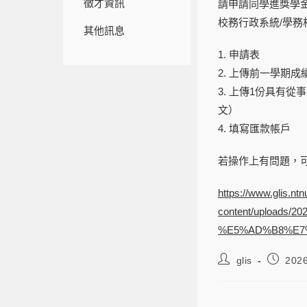
徵才資訊
請申請同學進獎學
校務行政系統/學務
其他訊息
1. 申請表
2. 上傳前一學期
3. 上傳1份具有
文）
4. 填寫匯款帳戶
若操作上有問題，
https://www.glis.nt
content/upload
%E5%AD%B8%E7
glis
202