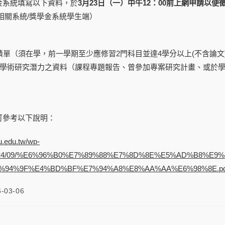
金系統填寫以下資料，於
3月23日（一）中午12：00前上網申請以
相關系統/獎學金系統學生端）
成績單（須在學，前一學期至少應修習2門科目並達4學分以上(不含論
從事學術研究潛力之資料（課程專題報告、曾參加專案研究計畫、或於
可參考以下說明：
nu.edu.tw/wp-
s/2024/09/%E6%96%B0%E7%89%88%E7%8D%8E%E5%AD%B8%E
%94%9F%E4%BD%BF%E7%94%A8%E8%AA%AA%E6%98%8E.pd
6-03-06