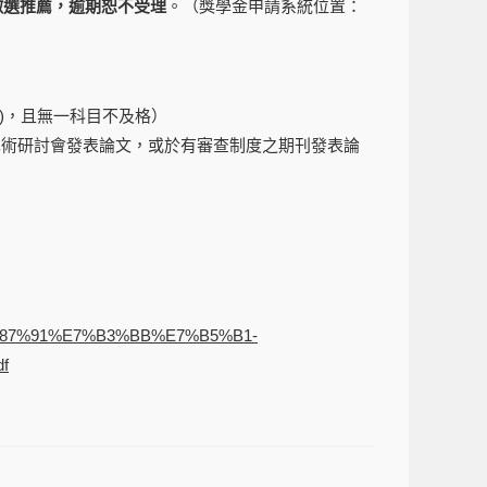
便徵選推薦，逾期恕不受理
。（獎學金申請系統位置：
文)，且無一科目不及格）
學術研討會發表論文，或於有審查制度之期刊發表論
9%87%91%E7%B3%BB%E7%B5%B1-
f