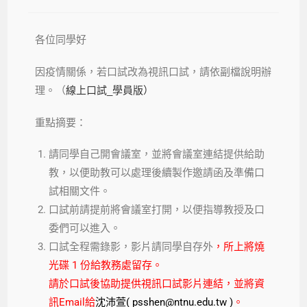
各位同學好
因疫情關係，若口試改為視訊口試，請依副檔說明辦
理。（
線上口試_學員版）
重點摘要：
請同學自己開會議室，並將會議室連結提供給助
教，以便助教可以處理後續製作邀請函及準備口
試相關文件。
口試前請提前將會議室打開，以便指導教授及口
委們可以進入。
口試全程需錄影，影片請同學自存外
，所上將燒
光碟 1 份給教務處留存。
請於口試後協助提供視訊口試影片連結，並將資
訊Email給
沈沛萱( psshen@ntnu.edu.tw )
。