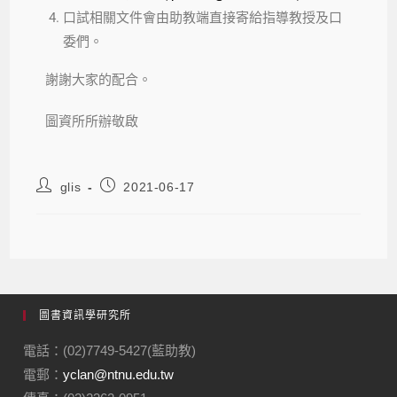
口試相關文件會由助教端直接寄給指導教授及口
委們。
謝謝大家的配合。
圖資所所辦敬啟
glis
2021-06-17
圖書資訊學研究所
電話：(02)7749-5427(藍助教)
電郵：
yclan@ntnu.edu.tw