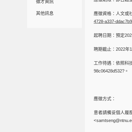
徵才資訊
其他訊息
應徵資格：人文或
4728-a337-ddac7b9
起聘日期：預定202
聘期截止：2022年1
工作待遇：依照科技部規定辦理
98c06428d532?。
應徵方式：
意者請備妥個人履歷
<samtseng@n