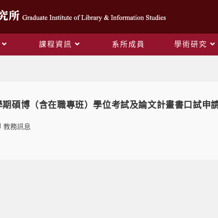
課程資訊
系所成員
學術研究
Daily Archives: 2021-04-22
2學期碩博（含在職專班）學位考試及論文計畫書口試申
教務訊息