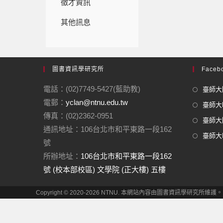
徵才資訊
其他訊息
圖書資訊學研究所
Facebo
電話：(02)7749-5427(藍助教)
臺師大圖
電郵：
yclan@ntnu.edu.tw
臺師大F
傳真：(02)2362-0951
臺師大圖
通訊地址：106台北市和平東路一段162
臺師大In
號
所辦地址：
106台北市和平東路一段162
號 (校本部校區) 文學院 (正大樓) 五樓
Copyright © 2020-2026 NTNU. 本網站內容由圖書資訊學研究所維護。