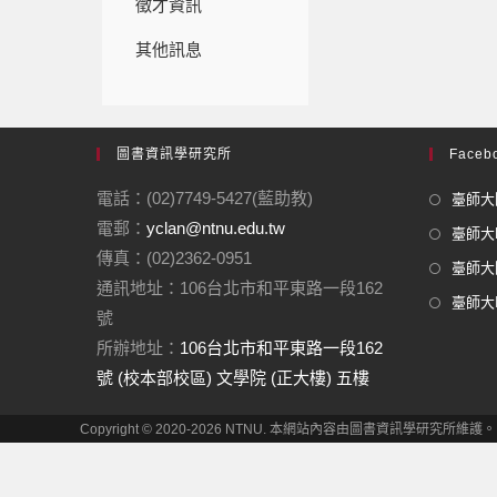
徵才資訊
其他訊息
圖書資訊學研究所
Facebo
電話：(02)7749-5427(藍助教)
臺師大圖
電郵：
yclan@ntnu.edu.tw
臺師大F
傳真：(02)2362-0951
臺師大圖
通訊地址：106台北市和平東路一段162
臺師大In
號
所辦地址：
106台北市和平東路一段162
號 (校本部校區) 文學院 (正大樓) 五樓
Copyright © 2020-2026 NTNU. 本網站內容由圖書資訊學研究所維護。