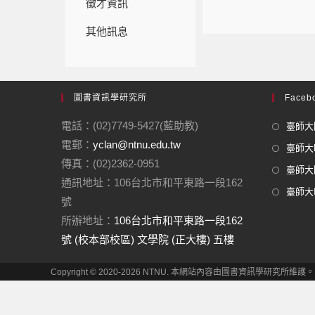
徵才資訊
其他訊息
圖書資訊學研究所
Facebo
電話：(02)7749-5427(藍助教)
臺師大圖
電郵：
yclan@ntnu.edu.tw
臺師大F
傳真：(02)2362-0951
臺師大圖
通訊地址：106台北市和平東路一段162
臺師大In
號
所辦地址：
106台北市和平東路一段162
號 (校本部校區) 文學院 (正大樓) 五樓
Copyright © 2020-2026 NTNU. 本網站內容由圖書資訊學研究所維護。