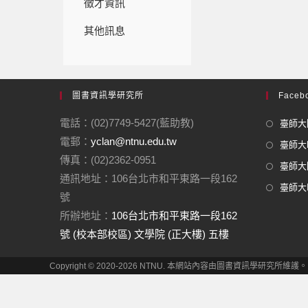
徵才資訊
其他訊息
圖書資訊學研究所
Facebo
電話：(02)7749-5427(藍助教)
臺師大圖
電郵：
yclan@ntnu.edu.tw
臺師大F
傳真：(02)2362-0951
臺師大圖
通訊地址：106台北市和平東路一段162
臺師大In
號
所辦地址：
106台北市和平東路一段162
號 (校本部校區) 文學院 (正大樓) 五樓
Copyright © 2020-2026 NTNU. 本網站內容由圖書資訊學研究所維護。