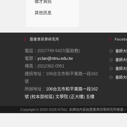
徵才資訊
其他訊息
圖書資訊學研究所
Facebo
電話：(02)7749-5427(藍助教)
臺師大圖
電郵：
yclan@ntnu.edu.tw
臺師大F
傳真：(02)2362-0951
臺師大圖
通訊地址：106台北市和平東路一段162
臺師大In
號
所辦地址：
106台北市和平東路一段162
號 (校本部校區) 文學院 (正大樓) 五樓
Copyright © 2020-2026 NTNU. 本網站內容由圖書資訊學研究所維護。