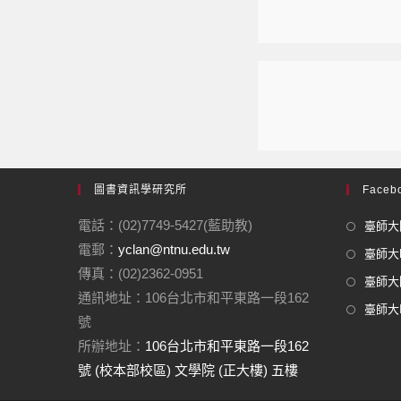
圖書資訊學研究所
Facebo
電話：(02)7749-5427(藍助教)
臺師大圖
電郵：
yclan@ntnu.edu.tw
臺師大F
傳真：(02)2362-0951
臺師大圖
通訊地址：106台北市和平東路一段162
臺師大In
號
所辦地址：
106台北市和平東路一段162
號 (校本部校區) 文學院 (正大樓) 五樓